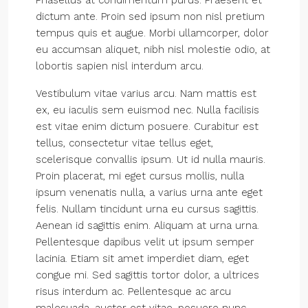
Phasellus at condimentum purus. Praesent et
dictum ante. Proin sed ipsum non nisl pretium
tempus quis et augue. Morbi ullamcorper, dolor
eu accumsan aliquet, nibh nisl molestie odio, at
lobortis sapien nisl interdum arcu.
Vestibulum vitae varius arcu. Nam mattis est
ex, eu iaculis sem euismod nec. Nulla facilisis
est vitae enim dictum posuere. Curabitur est
tellus, consectetur vitae tellus eget,
scelerisque convallis ipsum. Ut id nulla mauris.
Proin placerat, mi eget cursus mollis, nulla
ipsum venenatis nulla, a varius urna ante eget
felis. Nullam tincidunt urna eu cursus sagittis.
Aenean id sagittis enim. Aliquam at urna urna.
Pellentesque dapibus velit ut ipsum semper
lacinia. Etiam sit amet imperdiet diam, eget
congue mi. Sed sagittis tortor dolor, a ultrices
risus interdum ac. Pellentesque ac arcu