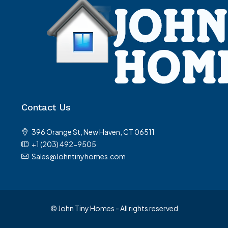
Contact Us
396 Orange St, New Haven, CT 06511
+1 (203) 492-9505
Sales@Johntinyhomes.com
© John Tiny Homes - All rights reserved