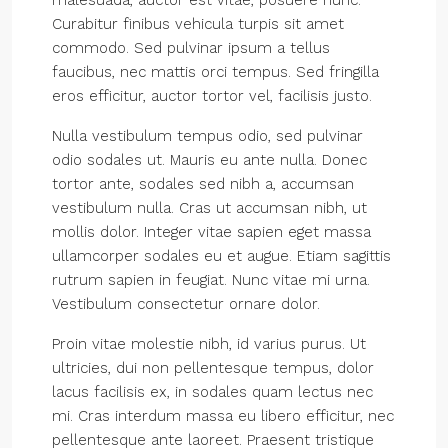
malesuada, auctor est vitae, posuere nunc.
Curabitur finibus vehicula turpis sit amet
commodo. Sed pulvinar ipsum a tellus
faucibus, nec mattis orci tempus. Sed fringilla
eros efficitur, auctor tortor vel, facilisis justo.
Nulla vestibulum tempus odio, sed pulvinar
odio sodales ut. Mauris eu ante nulla. Donec
tortor ante, sodales sed nibh a, accumsan
vestibulum nulla. Cras ut accumsan nibh, ut
mollis dolor. Integer vitae sapien eget massa
ullamcorper sodales eu et augue. Etiam sagittis
rutrum sapien in feugiat. Nunc vitae mi urna.
Vestibulum consectetur ornare dolor.
Proin vitae molestie nibh, id varius purus. Ut
ultricies, dui non pellentesque tempus, dolor
lacus facilisis ex, in sodales quam lectus nec
mi. Cras interdum massa eu libero efficitur, nec
pellentesque ante laoreet. Praesent tristique