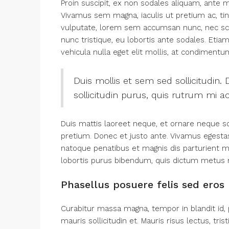
Proin suscipit, ex non sodales aliquam, ante m
Vivamus sem magna, iaculis ut pretium ac, ti
vulputate, lorem sem accumsan nunc, nec scel
nunc tristique, eu lobortis ante sodales. Etiam
vehicula nulla eget elit mollis, at condimentum
Duis mollis et sem sed sollicitudin
sollicitudin purus, quis rutrum mi 
Duis mattis laoreet neque, et ornare neque sol
pretium. Donec et justo ante. Vivamus egest
natoque penatibus et magnis dis parturient mon
lobortis purus bibendum, quis dictum metus 
Phasellus posuere felis sed eros 
Curabitur massa magna, tempor in blandit id, p
mauris sollicitudin et. Mauris risus lectus, tris