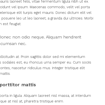
auris laoreet felis, vitae fermentum ligula nibh ut ex.
ncidunt vel ipsum. Maecenas commodo, velit vel porta
erisque elit turpis eget mauris. Donec dictum elit vel
 posuere leo ut leo laoreet, a gravida dui ultricies. Morbi
 est feugiat.
. Donec non odio neque. Aliquam hendrerit
accumsan nec.
licitudin at. Proin sagittis dolor sed mi elementum
as sodales est, eu rhoncus urna semper eu. Cum sociis
tes, nascetur ridiculus mus. Integer tristique elit
mattis.
porttitor mattis
orta in ligula. Aliquam laoreet nisl massa, at interdum
tique at nisl at, pharetra tristique enim.