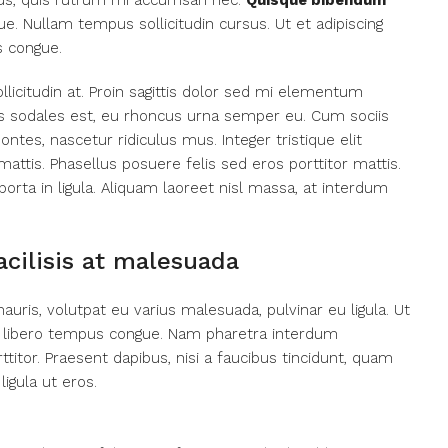
urus, quis rutrum mi accumsan nec.
Quisque bibendum
ue. Nullam tempus sollicitudin cursus. Ut et adipiscing
 congue.
licitudin at. Proin sagittis dolor sed mi elementum
as sodales est, eu rhoncus urna semper eu. Cum sociis
tes, nascetur ridiculus mus. Integer tristique elit
ttis. Phasellus posuere felis sed eros porttitor mattis.
orta in ligula. Aliquam laoreet nisl massa, at interdum
facilisis at malesuada
auris, volutpat eu varius malesuada, pulvinar eu ligula. Ut
 vel libero tempus congue. Nam pharetra interdum
titor. Praesent dapibus, nisi a faucibus tincidunt, quam
igula ut eros.