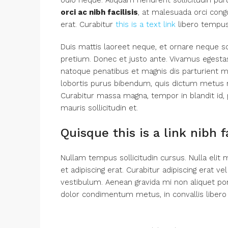
odio neque. Aliquam hendrerit sollicitudin p
orci ac nibh facilisis
, at malesuada orci cong
erat. Curabitur
this is a text link
libero tempus
Duis mattis laoreet neque, et ornare neque sol
pretium. Donec et justo ante. Vivamus egest
natoque penatibus et magnis dis parturient mon
lobortis purus bibendum, quis dictum metus ma
Curabitur massa magna, tempor in blandit id, p
mauris sollicitudin et.
Quisque this is a link nibh 
Nullam tempus sollicitudin cursus. Nulla elit m
et adipiscing erat. Curabitur adipiscing erat
vestibulum. Aenean gravida mi non aliquet port
dolor condimentum metus, in convallis libero l